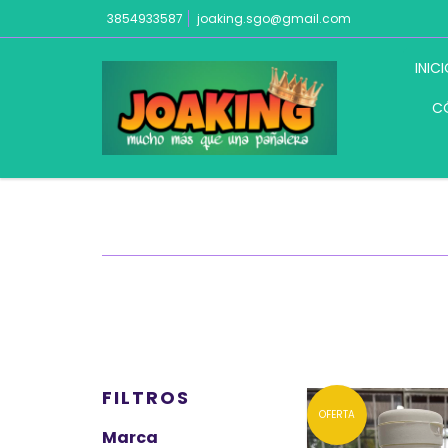
3854933587
joaking.sgo@gmail.com
INIC
C
FILTROS
OFERTA
Marca