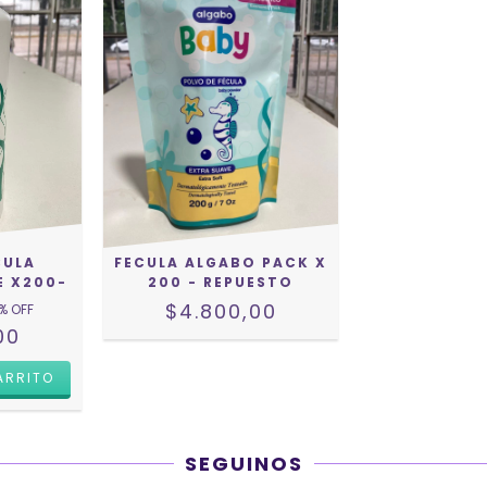
CULA
FECULA ALGABO PACK X
E X200-
200 - REPUESTO
$4.800,00
% OFF
00
SEGUINOS