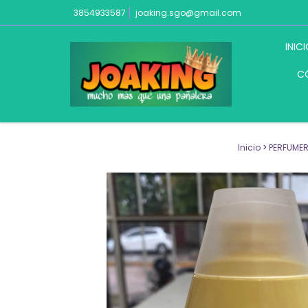
3854933587
joaking.sgo@gmail.com
INIC
C
Inicio
>
PERFUMER