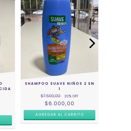
O
SHAMPOO SUAVE NIÑOS 2 EN
DOVE
CIDA
1
HUMEC
$7.500,00
$12
20
% OFF
$6.000,00
$