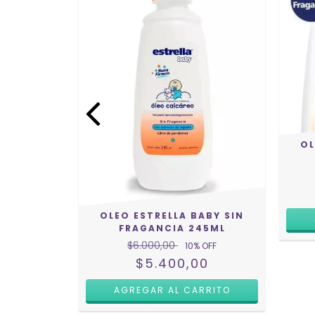
OL
 BABY
OE VERA
 OFF
0
OLEO ESTRELLA BABY SIN
FRAGANCIA 245ML
$6.000,00
10
% OFF
$5.400,00