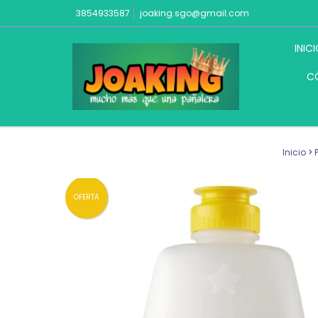
3854933587
joaking.sgo@gmail.com
INIC
C
Inicio
>
OFERTA