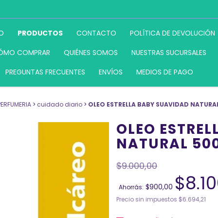
IO
PRODUCTOS
CONTACTO
POLÍTICA DE DEVOLUCIÓN
ÓMO COMPRAR
QUIÉNES SOMOS
NUESTRAS SUCURSALES
PREGUNTAS FRECUENTES
ENVÍOS
MEDIOS DE PAGO
PERFUMERIA
>
cuidado diario
>
OLEO ESTRELLA BABY SUAVIDAD NATURA
OLEO ESTREL
NATURAL 50
$9.000,00
$8.1
$900,00
Ahorrás:
Precio sin impuestos
$6.694,21