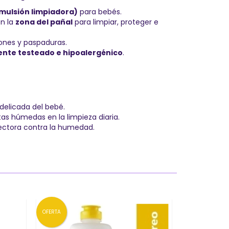
mulsión limpiadora)
para bebés.
en la
zona del pañal
para limpiar, proteger e
iones y paspaduras.
nte testeado e hipoalergénico
.
 delicada del bebé.
tas húmedas en la limpieza diaria.
ectora contra la humedad.
OFERTA
OFERTA