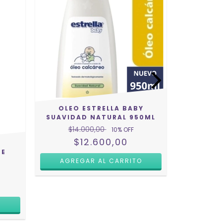
OLEO ESTRELLA BABY
JABON 
SUAVIDAD NATURAL 950ML
$14.000,00
$2
10
% OFF
$12.600,00
DE