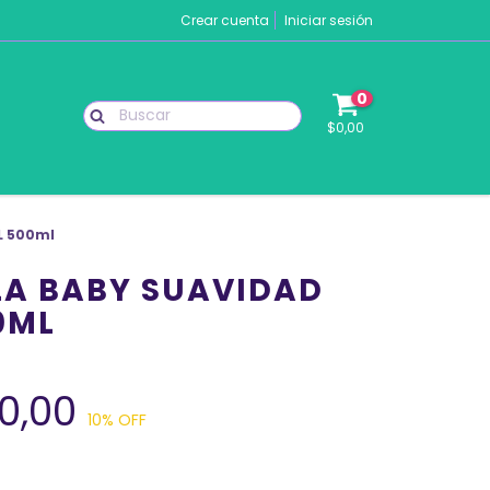
Crear cuenta
Iniciar sesión
0
$0,00
L 500ml
LA BABY SUAVIDAD
0ML
00,00
10
% OFF