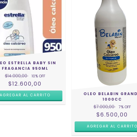
EO ESTRELLA BABY SIN
FRAGANCIA 950ML
$14.000,00
10
% OFF
$12.600,00
OLEO BELABIN GRAN
1000CC
$7.000,00
7
% OFF
$6.500,00