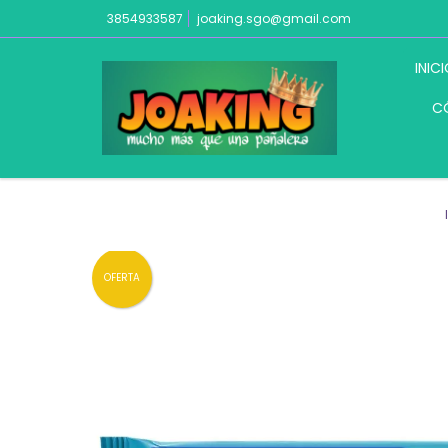
3854933587
joaking.sgo@gmail.com
INIC
C
OFERTA