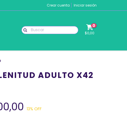
Crear cuenta
Iniciar sesión
0
$0,00
D
LENITUD ADULTO X42
00,00
13
% OFF