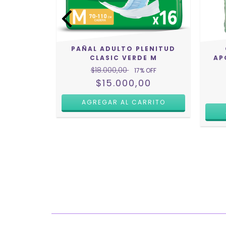
O RECTO
D
 OFF
0
PAÑAL ADULTO PLENITUD
CLASIC VERDE M
AP
$18.000,00
17
% OFF
$15.000,00