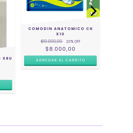
COMODIN ANATOMICO CH
COMODIN
X10
$10
$10.000,00
20
% OFF
$8.000,00
 X8U