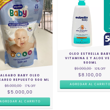
OLEO ESTRELLA BAB
VITAMINA E Y ALOE V
500ML
$9.000,00
10
% OFF
$8.100,00
ALGABO BABY OLEO
CAREO REPUESTO 500 ML
$6.000,00
17
% OFF
$5.000,00