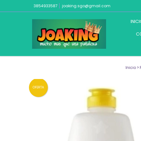
3854933587
joaking.sgo@gmail.com
INIC
C
Inicio
>
OFERTA