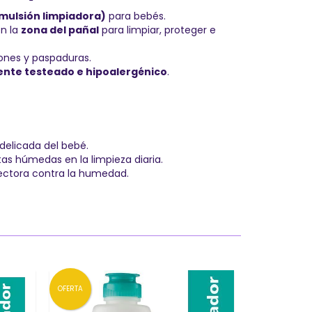
mulsión limpiadora)
para bebés.
en la
zona del pañal
para limpiar, proteger e
iones y paspaduras.
nte testeado e hipoalergénico
.
 delicada del bebé.
tas húmedas en la limpieza diaria.
ectora contra la humedad.
OFERTA
OFERTA