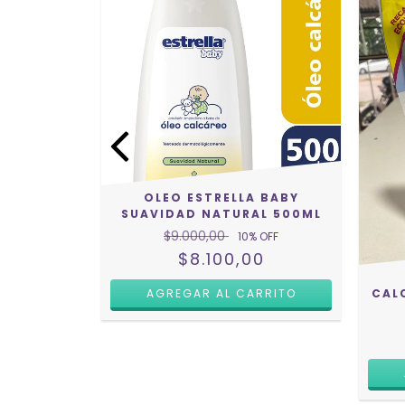
 BABY
OLEO ESTRELLA BABY
L 245ML
SUAVIDAD NATURAL 500ML
$9.000,00
 OFF
10
% OFF
0
$8.100,00
CAL