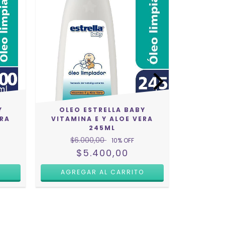
Y
OLEO ESTRELLA BABY
ERA
VITAMINA E Y ALOE VERA
245ML
$6.000,00
10
% OFF
$5.400,00
OLEO E
FRA
$6