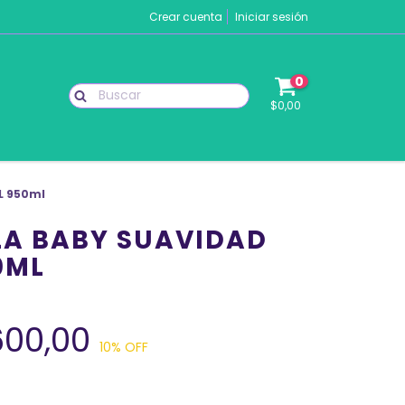
Crear cuenta
Iniciar sesión
0
$0,00
L 950ml
LA BABY SUAVIDAD
0ML
600,00
10
% OFF